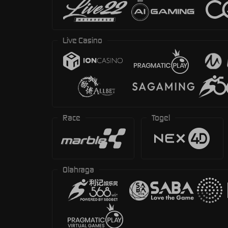
Live Casino
Race
Togel
Olahraga