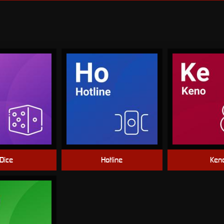
Dice
Hotline
Ken