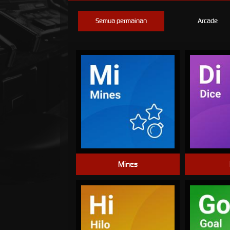
Semua permainan
Arcade
Mines