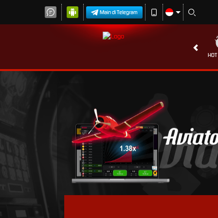
Main di Telegram
HOT