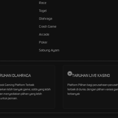
Race
Togel
Olahraga
Crash Game
Arcade
Poker
Sabung Ayam
RUHAN OLAHRAGA
TARUHAN LIVE KASINO
ook Gaming Platform Terbaik
Platform Pilihan bagi perusahaan-perusa
kan lebih banyak game, odds yang lebih
terbaik di dunia, dengan pilihan variasi g
 dan menyediakan pilihan yang lebih
terbanyak
untuk pemain.