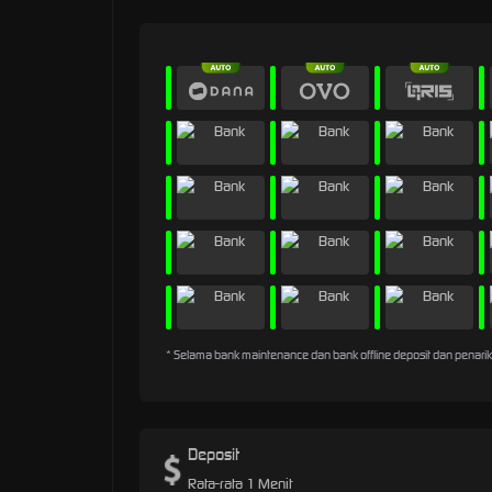
* Selama bank maintenance dan bank offline deposit dan penarik
Deposit
Rata-rata 1 Menit