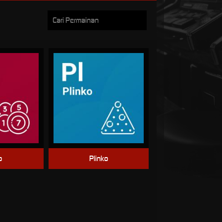
o
Plinko