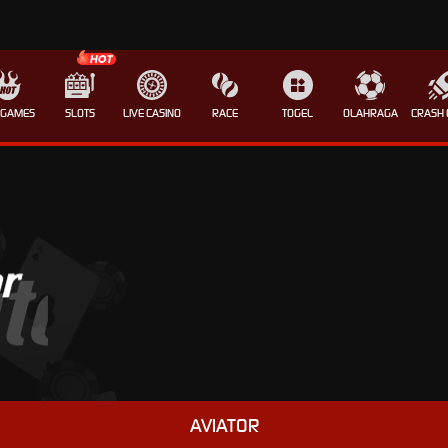
 GAMES
SLOTS
LIVE CASINO
RACE
TOGEL
OLAHRAGA
CRASH
AVIATOR