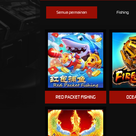
Semua permainan
Fishing
RED PACKET FISHING
OCEA