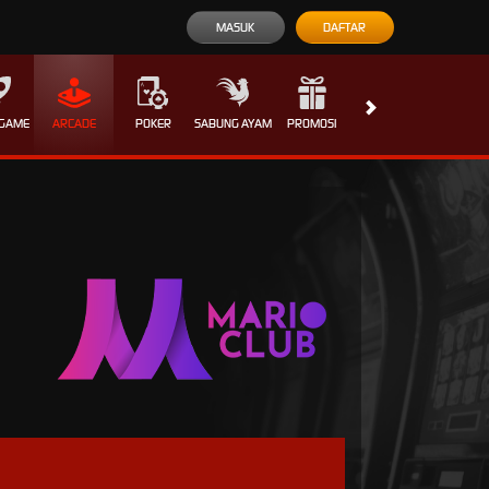
MASUK
DAFTAR
 GAME
ARCADE
POKER
SABUNG AYAM
PROMOSI