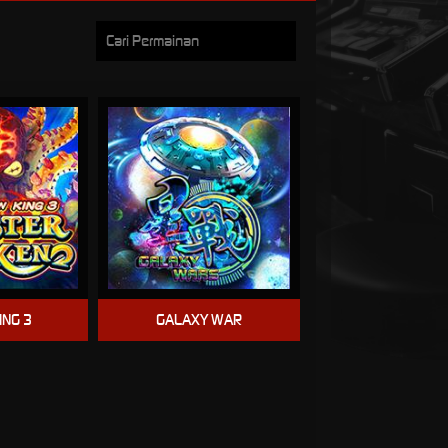
ING 3
GALAXY WAR