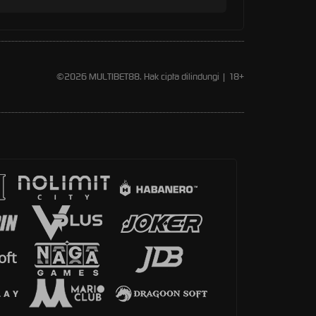
©2026 MULTIBET88. Hak cipta dilindungi | 18+