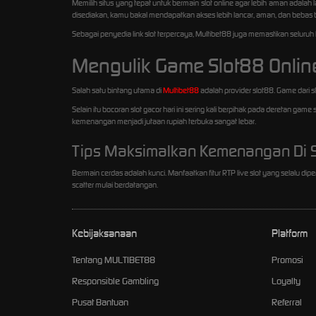
Memilih situs yang tepat untuk bermain slot online agar lebih aman adala
disediakan, kamu bakal mendapatkan akses lebih lancar, aman, dan bebas bl
Sebagai penyedia link slot terpercaya, Multibet88 juga memastikan seluruh
Mengulik Game Slot88 Onli
Salah satu bintang utama di
Multibet88
adalah provider slot88. Game dari 
Selain itu bocoran slot gacor hari ini sering kali berpihak pada deretan 
kemenangan menjadi jutaan rupiah terbuka sangat lebar.
Tips Maksimalkan Kemenangan Di Si
Bermain cerdas adalah kunci. Manfaatkan fitur RTP live slot yang selalu di
scatter mulai berdatangan.
Kebijaksanaan
Platform
Tentang MULTIBET88
Promosi
Responsible Gambling
Loyalty
Pusat Bantuan
Referral