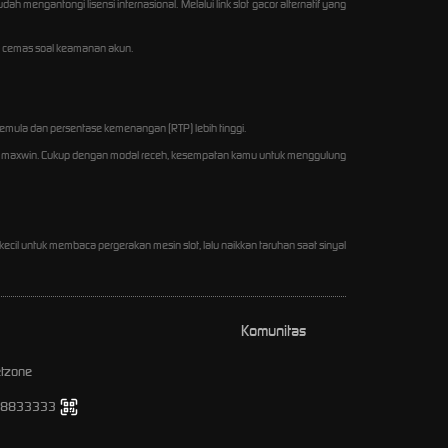
ah mengantongi lisensi internasional. Melalui link slot gacor alternatif yang
rlu cemas soal keamanan akun.
emula dan persentase kemenangan (RTP) lebih tinggi.
 menang maxwin. Cukup dengan modal receh, kesempatan kamu untuk menggulung
kecil untuk membaca pergerakan mesin slot, lalu naikkan taruhan saat sinyal
n
Komunitas
etzone
88833333