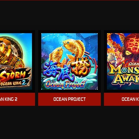
N KING 2
OCEAN PROJECT
OCEAN K