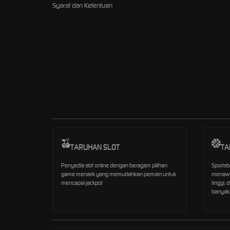
Syarat dan Ketentuan
TARUHAN SLOT
TA
Penyedia slot online dengan beragam pilihan
Sportsb
game menarik yang memudahkan pemain untuk
menawar
mencapai jackpot
tinggi,
banyak 