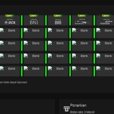
an tidak dapat diproses
Penarikan
Rata-rata 3 Menit