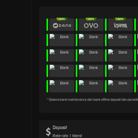
* Selama bank maintenance dan bank offline deposit dan penarik
Deposit
Rata-rata 1 Menit