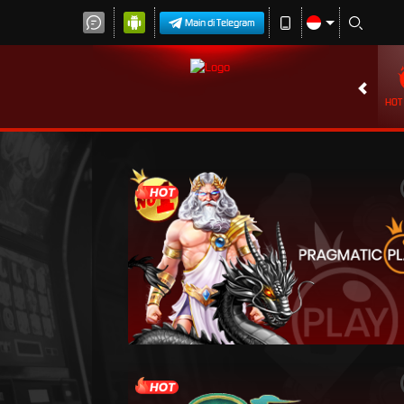
Main di Telegram
HOT