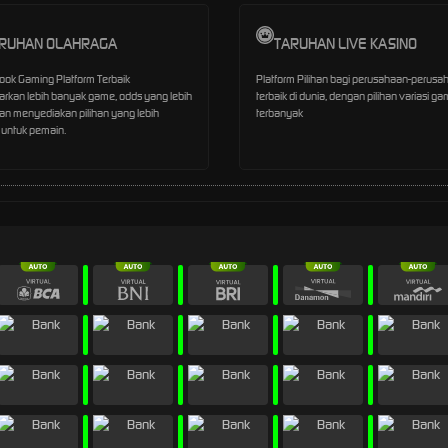
RUHAN OLAHRAGA
TARUHAN LIVE KASINO
ook Gaming Platform Terbaik
Platform Pilihan bagi perusahaan-perusa
kan lebih banyak game, odds yang lebih
terbaik di dunia, dengan pilihan variasi g
 dan menyediakan pilihan yang lebih
terbanyak
untuk pemain.