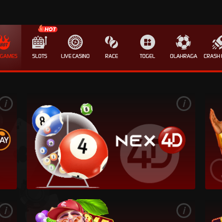
 GAMES
SLOTS
LIVE CASINO
RACE
TOGEL
OLAHRAGA
CRASH
i
i
i
i