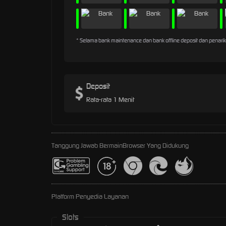
* Selama bank maintenance dan bank offline deposit dan penarik
Deposit
Rata-rata 1 Menit
Tanggung Jawab Bermain
Browser Yang Didukung
Platform Penyedia Layanan
Slots