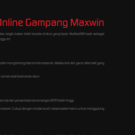
88 Online Gampang Maxwin
u begitu kalian telah berada di situs yang tepat, Multibet88 hadir sebagai
ggu ini.
ah mengantongi lisensi internasional. Melalui link slot gacor alternatif yang
rlu cemas soal keamanan akun.
emula dan persentase kemenangan (RTP) lebih tinggi.
 menang maxwin. Cukup dengan modal receh, kesempatan kamu untuk menggulung