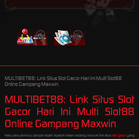
i
i
MULTIBET88: Link Situs Slot Gacor Hari Ini Multi Slot88
Online Gampang Maxwin
MULTIBET88: Link Situs Slot
Gacor Hari Ini Multi Slot88
Online Gampang Maxwin
Halo para pemburu jackpot sejati! Apakah kalian sedang mencari link situs
slot gacor
yang