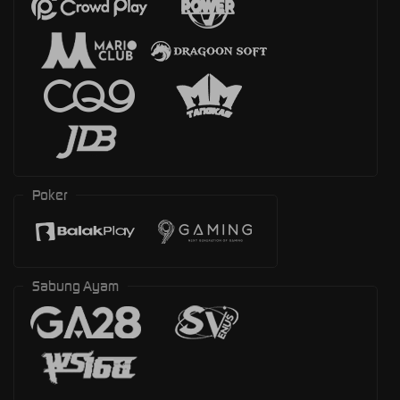
Poker
Sabung Ayam