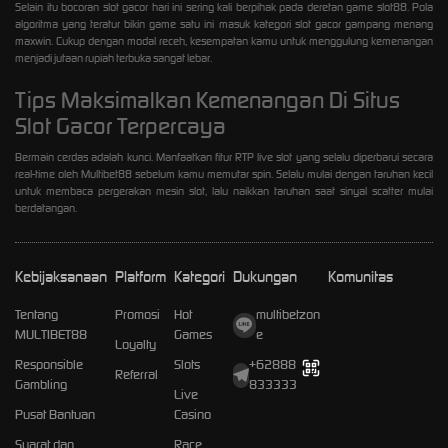
Selain itu bocoran slot gacor hari ini sering kali berpihak pada deretan game slot88. Pola
algoritma yang teratur bikin game satu ini masuk kategori slot gacor gampang menang
maxwin. Cukup dengan modal receh, kesempatan kamu untuk menggulung kemenangan
menjadi jutaan rupiah terbuka sangat lebar.
Tips Maksimalkan Kemenangan Di Situs
Slot Gacor Terpercaya
Bermain cerdas adalah kunci. Manfaatkan fitur RTP live slot yang selalu diperbarui secara
real-time oleh Multibet88 sebelum kamu memutar spin. Selalu mulai dengan taruhan kecil
untuk membaca pergerakan mesin slot, lalu naikkan taruhan saat sinyal scatter mulai
berdatangan.
Kebijaksanaan
Platform
Kategori
Dukungan
Komunitas
Tentang
Promosi
Hot
multibetzon
MULTIBET88
Games
e
Loyalty
Responsible
Slots
+62888
Referral
Gambling
833333
Live
Pusat Bantuan
Casino
Syarat dan
Race