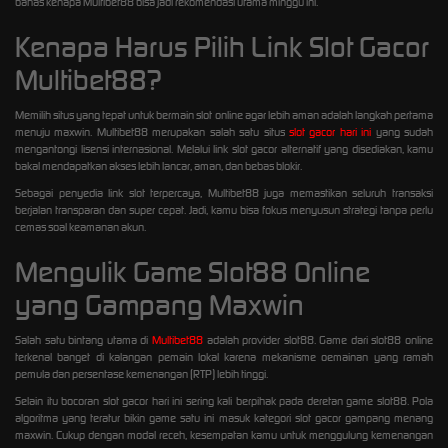
bahas kenapa Multibet88 bisa jadi rekomendasi utama minggu ini.
Kenapa Harus Pilih Link Slot Gacor
Multibet88?
Memilih situs yang tepat untuk bermain slot online agar lebih aman adalah langkah pertama
menuju maxwin. Multibet88 merupakan salah satu situs
slot gacor hari ini
yang sudah
mengantongi lisensi internasional. Melalui link slot gacor alternatif yang disediakan, kamu
bakal mendapatkan akses lebih lancar, aman, dan bebas blokir.
Sebagai penyedia link slot terpercaya, Multibet88 juga memastikan seluruh transaksi
berjalan transparan dan super cepat. Jadi, kamu bisa fokus menyusun strategi tanpa perlu
cemas soal keamanan akun.
Mengulik Game Slot88 Online
yang Gampang Maxwin
Salah satu bintang utama di
Multibet88
adalah provider slot88. Game dari slot88 online
terkenal banget di kalangan pemain lokal karena mekanisme oemainan yang ramah
pemula dan persentase kemenangan (RTP) lebih tinggi.
Selain itu bocoran slot gacor hari ini sering kali berpihak pada deretan game slot88. Pola
algoritma yang teratur bikin game satu ini masuk kategori slot gacor gampang menang
maxwin. Cukup dengan modal receh, kesempatan kamu untuk menggulung kemenangan