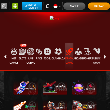
Main di
MASUK
DAFTAR
Telegram
HOT
SLOTS
LIVE
RACE
TOGEL
OLAHRAGA
CRASH
ARCADE
POKER
SABUNG
PROMO
GAMES
CASINO
GAME
AYAM
i
i
i
i
i
i