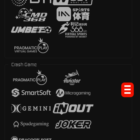
Crash Game