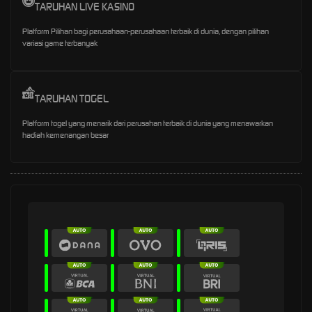
TARUHAN LIVE KASINO
Platform Pilihan bagi perusahaan-perusahaan terbaik di dunia, dengan pilihan
variasi game terbanyak
TARUHAN TOGEL
Platform togel yang menarik dari perusahan terbaik di dunia yang menawarkan
hadiah kemenangan besar