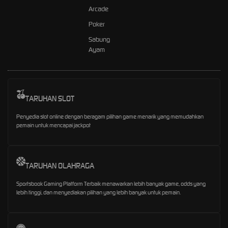
Arcade
Poker
Sabung
Ayam
TARUHAN SLOT
Penyedia slot online dengan beragam pilihan game menarik yang memudahkan
pemain untuk mencapai jackpot
TARUHAN OLAHRAGA
Sportsbook Gaming Platform Terbaik menawarkan lebih banyak game, odds yang
lebih tinggi, dan menyediakan pilihan yang lebih banyak untuk pemain.