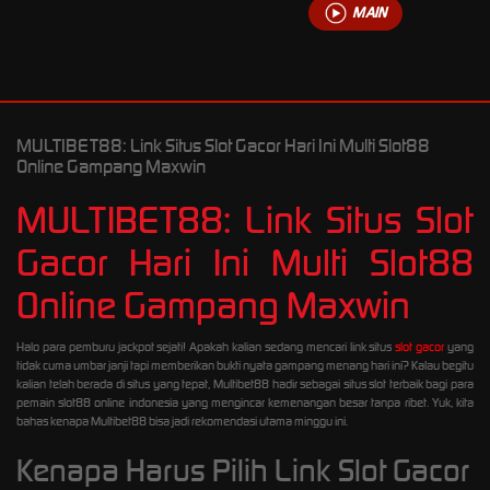
MAIN
MULTIBET88: Link Situs Slot Gacor Hari Ini Multi Slot88
Online Gampang Maxwin
MULTIBET88: Link Situs Slot
Gacor Hari Ini Multi Slot88
Online Gampang Maxwin
Halo para pemburu jackpot sejati! Apakah kalian sedang mencari link situs
slot gacor
yang
tidak cuma umbar janji tapi memberikan bukti nyata gampang menang hari ini? Kalau begitu
kalian telah berada di situs yang tepat, Multibet88 hadir sebagai situs slot terbaik bagi para
pemain slot88 online indonesia yang mengincar kemenangan besar tanpa ribet. Yuk, kita
bahas kenapa Multibet88 bisa jadi rekomendasi utama minggu ini.
Kenapa Harus Pilih Link Slot Gacor