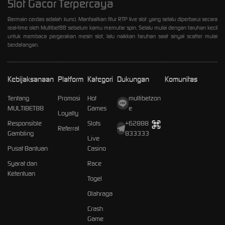
Slot Gacor Terpercaya
Bermain cerdas adalah kunci. Manfaatkan fitur RTP live slot yang selalu diperbarui secara
real-time oleh Multibet88 sebelum kamu memutar spin. Selalu mulai dengan taruhan kecil
untuk membaca pergerakan mesin slot, lalu naikkan taruhan saat sinyal scatter mulai
berdatangan.
Kebijaksanaan
Platform
Kategori
Dukungan
Komunitas
Tentang
Promosi
Hot
multibetzon
MULTIBET88
Games
e
Loyalty
Responsible
Slots
+62888
Referral
Gambling
833333
Live
Pusat Bantuan
Casino
Syarat dan
Race
Ketentuan
Togel
Olahraga
Crash
Game