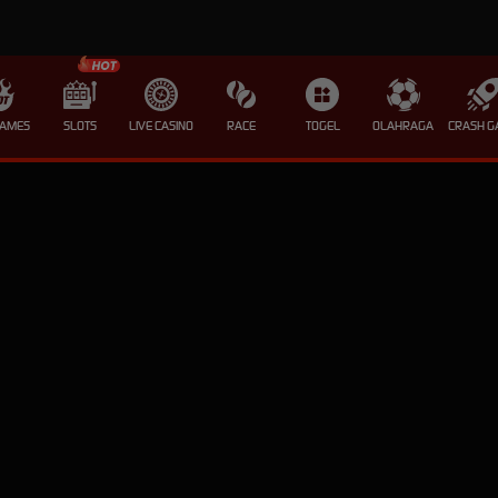
GAMES
SLOTS
LIVE CASINO
RACE
TOGEL
OLAHRAGA
CRASH 