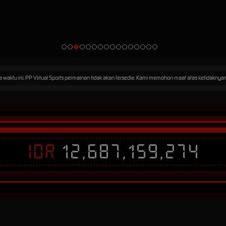
, PP Virtual Sports permainan tidak akan tersedia. Kami memohon maaf atas ketidaknyamanan ya
IDR
12,687,159,274