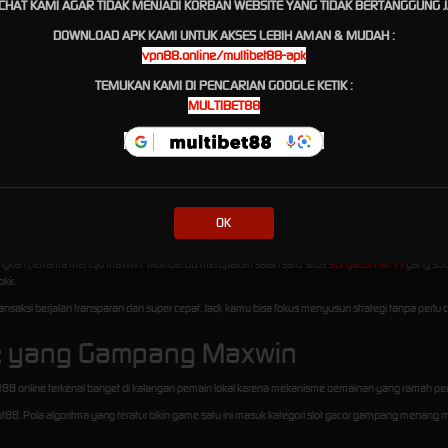
ECHAT KAMI AGAR TIDAK MENJADI KORBAN WEBSITE YANG TIDAK BERTANGGUNG 
DOWNLOAD APK KAMI UNTUK AKSES LEBIH AMAN & MUDAH :
vpn88.online/multibet88-apk
Slot88 Online Gampang Maxwin
TEMUKAN KAMI DI PENCARIAN GOOGLE KETIK :
MULTIBET88
Slot Gacor Hari Ini Multi Slot8
ot gacor
yang tidak cuma umbar janji tapi memberikan bukti nyata gampang menang hari ini? Kalau 
kemenangan besar tanpa ribet. Yuk, kita bahas kenapa Multibet88 bisa jadi rekomendasi utama mingg
 Gacor Multibet88?
OK
 langkah pertama menuju maxwin. Multibet88 merupakan salah satu situs
slot gacor hari ini
yang suda
kir.
ransaksi berjalan transparan dan super cepat. Jadi, kamu bisa fokus menyusun strategi tanpa perl
ne yang Gampang Maxwin
lot88 online terkenal banget di kalangan pemain lokal karena mekanisme oemainan yang ramah pe
ame slot88. Pola algoritma yang teratur bikin game satu ini masuk kategori slot gacor gampang m