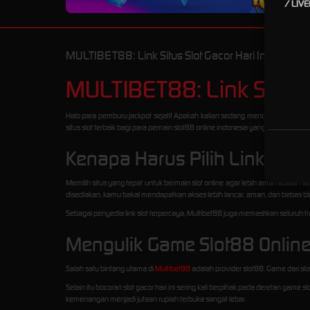
/ LIV
MULTIBET88: Link Situs Slot Gacor Hari Ini Multi 
MULTIBET88: Link Situs 
Halo para pemburu jackpot sejati! Apakah kalian sedang mencari link situs
sl
situs slot terbaik bagi para pemain slot88 online indonesia yang mengincar 
Kenapa Harus Pilih Link Slot
Memilih situs yang tepat untuk bermain slot online agar lebih aman adalah
disediakan, kamu bakal mendapatkan akses lebih lancar, aman, dan bebas blo
Sebagai penyedia link slot terpercaya, Multibet88 juga memastikan seluruh t
Mengulik Game Slot88 Onli
Salah satu bintang utama di
Multibet88
adalah provider slot88. Game dari s
Selain itu bocoran slot gacor hari ini sering kali berpihak pada deretan g
kemenangan menjadi jutaan rupiah terbuka sangat lebar.