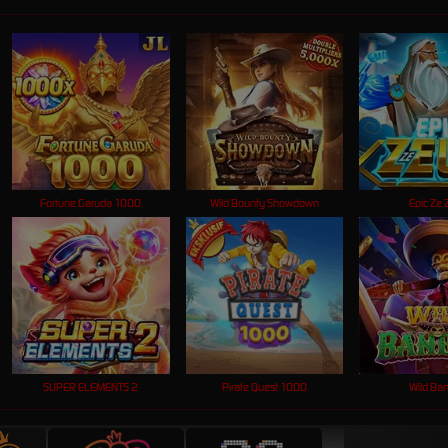
Fortune Garuda 1000
Wild Bounty Showdown
Epic Ze 
SUPER ELEMENTS 2
Pirate Quest 1000
Wild Ban