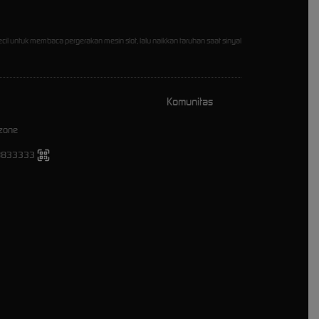
ecil untuk membaca pergerakan mesin slot, lalu naikkan taruhan saat sinyal
Komunitas
tzone
8833333