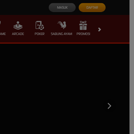
MASUK
DAFTAR
GAME
ARCADE
POKER
SABUNG AYAM
PROMOSI