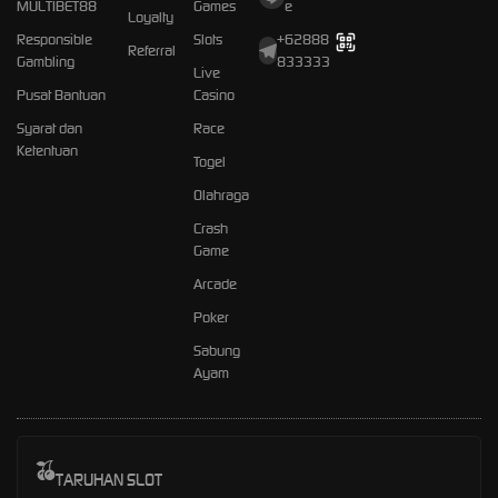
MULTIBET88
Games
e
Loyalty
Responsible
Slots
+62888
Referral
Gambling
833333
Live
Pusat Bantuan
Casino
Syarat dan
Race
Ketentuan
Togel
Olahraga
Crash
Game
Arcade
Poker
Sabung
Ayam
TARUHAN SLOT